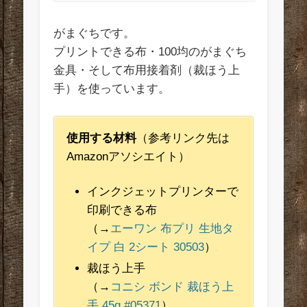
がまぐちです。
プリントできる布・100均のがまぐち
金具・そして布用接着剤（裁ほう上
手）を使っています。
使用する材料
（参考リンク先は
Amazonアソシエイト）
インクジェットプリンターで
印刷できる布
（→
エーワン 布プリ 生地タ
イプ 白 2シート 30503
）
裁ほう上手
（→
コニシ ボンド 裁ほう上
手 45g #05371
）