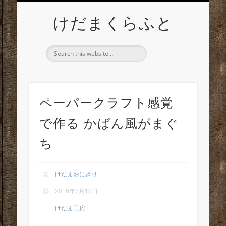
特集：イベントに連れてって！
チーム「マニマニ」
けだま工房
DQ10
けだまくらふと
ペーパークラフト感覚
で作る かばん風がまぐ
ち
けだまおにぎり
2016年7月10日
けだま工房