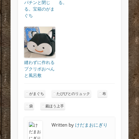
パチンと閉じ
る。
る。宝箱のがま
ぐち
縫わずに作れる
プクリポおべん
と風呂敷
がまぐち
たびびとのリュック
布
袋
裁ほう上手
Written by
けだまおにぎり