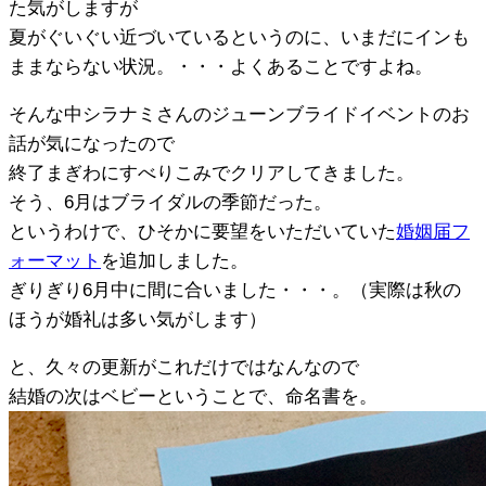
た気がしますが
夏がぐいぐい近づいているというのに、いまだにインも
ままならない状況。・・・よくあることですよね。
そんな中シラナミさんのジューンブライドイベントのお
話が気になったので
終了まぎわにすべりこみでクリアしてきました。
そう、6月はブライダルの季節だった。
というわけで、ひそかに要望をいただいていた
婚姻届フ
ォーマット
を追加しました。
ぎりぎり6月中に間に合いました・・・。（実際は秋の
ほうが婚礼は多い気がします）
と、久々の更新がこれだけではなんなので
結婚の次はベビーということで、命名書を。