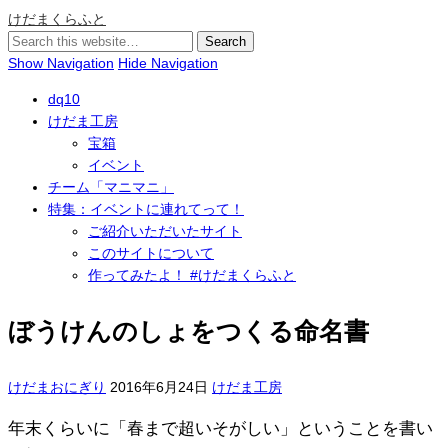
けだまくらふと
Show Navigation
Hide Navigation
dq10
けだま工房
宝箱
イベント
チーム「マニマニ」
特集：イベントに連れてって！
ご紹介いただいたサイト
このサイトについて
作ってみたよ！ #けだまくらふと
ぼうけんのしょをつくる命名書
けだまおにぎり
2016年6月24日
けだま工房
年末くらいに「春まで超いそがしい」ということを書い