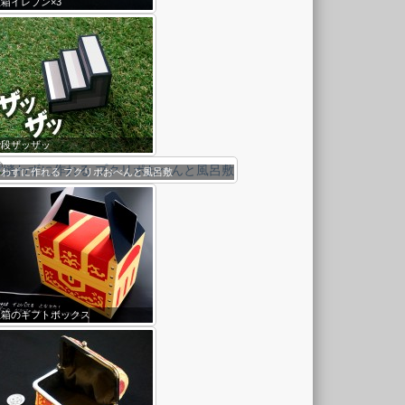
箱イレブン×3
階段ザッザッ
縫わずに作れる プクリポおべんと風呂敷
宝箱のギフトボックス