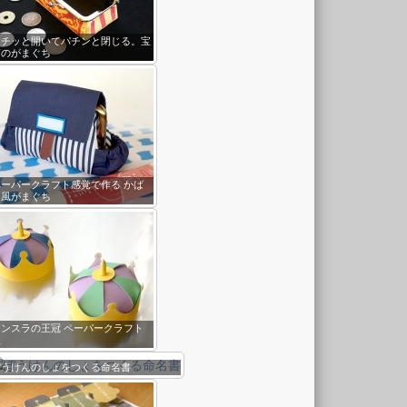
カチッと開いてパチンと閉じる。宝
箱のがまぐち
ペーパークラフト感覚で作る かば
ん風がまぐち
キンスラの王冠 ペーパークラフト
版
ぼうけんのしょをつくる命名書