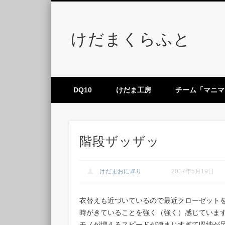
けだまくらふと
DQ10
けだま工房
チーム「マニマ
階段ザッザッ
けだまおにぎり
2017年5月19日
衣替えも近づいているので最近クローゼット
時がきていることを強く（強く）感じていま
モノが増えるスピードが凄まじすぎて収納が