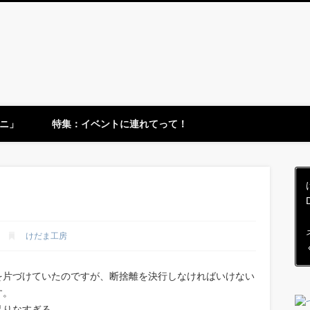
ニ」
特集：イベントに連れてって！
けだま工房
を片づけていたのですが、断捨離を決行しなければいけない
す。
足りなすぎる。