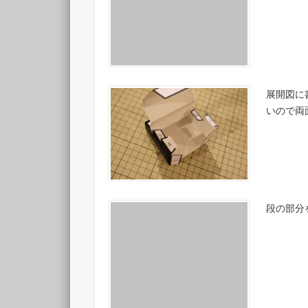
展開図に
いので両
段の部分