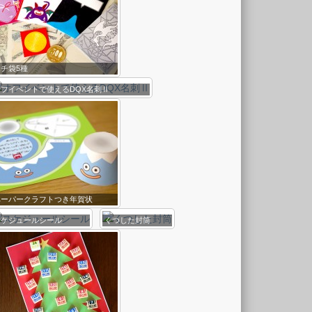
ポチ袋5種
オフイベントで使えるDQX名刺Ⅱ
ペーパークラフトつき年賀状
スケジュールシール
くつした封筒