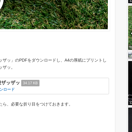
宝
ッザッ」のPDFをダウンロードし、A4の厚紙にプリントし
ッザッ。
段ザッザッ
34.17 KB
ンロード
たら、必要な折り目をつけておきます。