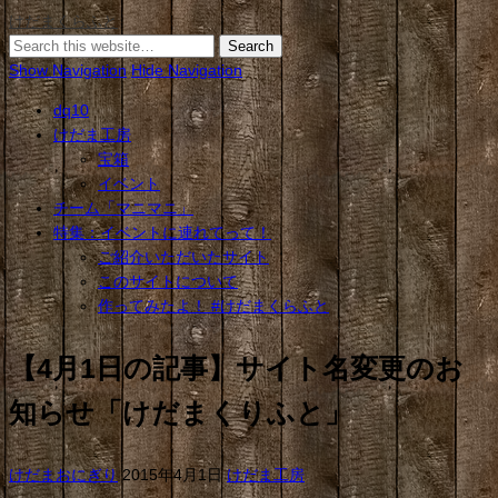
けだまくらふと
Show Navigation
Hide Navigation
dq10
けだま工房
宝箱
イベント
チーム「マニマニ」
特集：イベントに連れてって！
ご紹介いただいたサイト
このサイトについて
作ってみたよ！ #けだまくらふと
【4月1日の記事】サイト名変更のお
知らせ「けだまくりふと」
けだまおにぎり
2015年4月1日
けだま工房