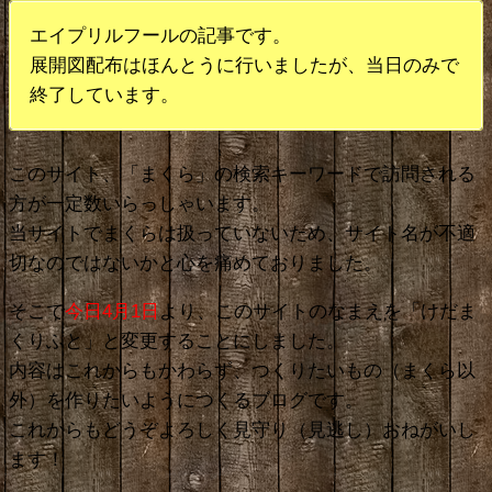
エイプリルフールの記事です。
展開図配布はほんとうに行いましたが、当日のみで
終了しています。
このサイト、「まくら」の検索キーワードで訪問される
方が一定数いらっしゃいます。
当サイトでまくらは扱っていないため、サイト名が不適
切なのではないかと心を痛めておりました。
そこで
今日4月1日
より、このサイトのなまえを「けだま
くりふと」と変更することにしました。
内容はこれからもかわらず、つくりたいもの（まくら以
外）を作りたいようにつくるブログです。
これからもどうぞよろしく見守り（見逃し）おねがいし
ます！