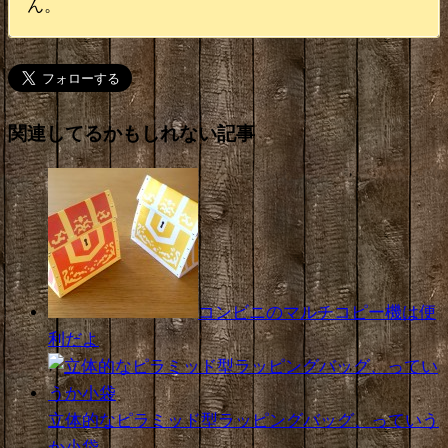
ん。
関連してるかもしれない記事
コンビニのマルチコピー機は便
利だよ
立体的なピラミッド型ラッピングバッグ、っていう
か小袋