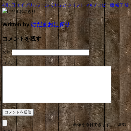
4月1日
エイプリルフール
くりふと
クリフト
マルチコピー機
帽子
袋
Written by
けだまおにぎり
コメントを残す
名前
コメント
画像を添付できます。（JPG
のみ）