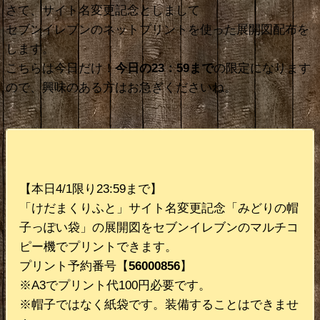
さて、サイト名変更記念としまして
セブンイレブンのネットプリントを使った展開図配布を
します。
こちらは今日だけ！
今日の23：59まで
の限定になります
ので、興味のある方はお急ぎくださいね。
【本日4/1限り23:59まで】
「けだまくりふと」サイト名変更記念「みどりの帽
子っぽい袋」の展開図をセブンイレブンのマルチコ
ピー機でプリントできます。
プリント予約番号【
56000856
】
※A3でプリント代100円必要です。
※帽子ではなく紙袋です。装備することはできませ