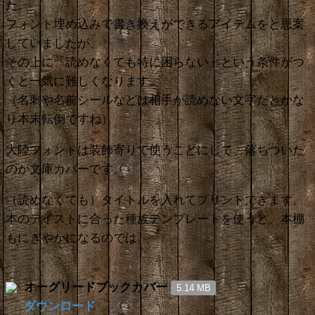
た。
フォント埋め込みで書き換えができるアイテムをと思案
していましたが、
その上に「読めなくても特に困らない」という条件がつ
くと一気に難しくなります。
（名刺や名前シールなどは相手が読めない文字だとかな
り本末転倒ですね）
大陸フォントは装飾寄りで使うことにして、落ちついた
のが文庫カバーです。
（読めなくても）タイトルを入れてプリントできます。
本のテイストに合った種族テンプレートを使うと、本棚
もにぎやかになるのでは。
オーグリードブックカバー
5.14 MB
ダウンロード