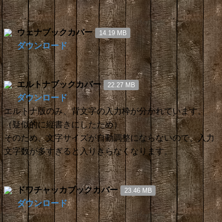
ウェナブックカバー
14.19 MB
ダウンロード
エルトナブックカバー
22.27 MB
ダウンロード
エルトナ版のみ、背文字の入力枠が分かれています。
（疑似的に縦書きにしたため）
そのため、文字サイズが自動調整にならないので、入力
文字数が多すぎると入りきらなくなります。
ドワチャッカブックカバー
23.46 MB
ダウンロード