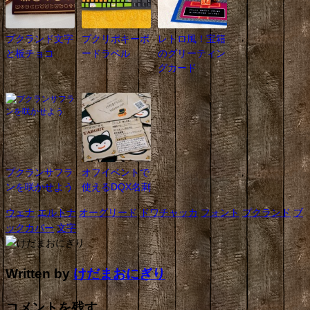
プクランド文字
プクリポキーボ
レトロ風！宝箱
と板チョコ
ードラベル
のグリーティン
グカード
プクランサフラ
オフイベントで
ンを咲かせよう
使えるDQX名刺
ウェナ
エルトナ
オーグリード
ドワチャッカ
フォント
プクランド
ブ
ックカバー
文字
Written by
けだまおにぎり
コメントを残す