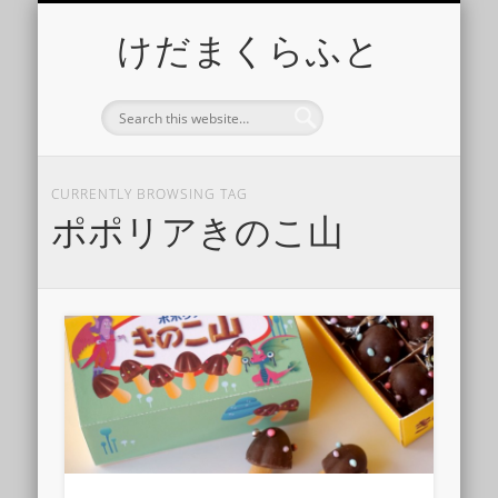
特集：イベントに連れてって！
チーム「マニマニ」
けだま工房
DQ10
けだまくらふと
CURRENTLY BROWSING TAG
ポポリアきのこ山