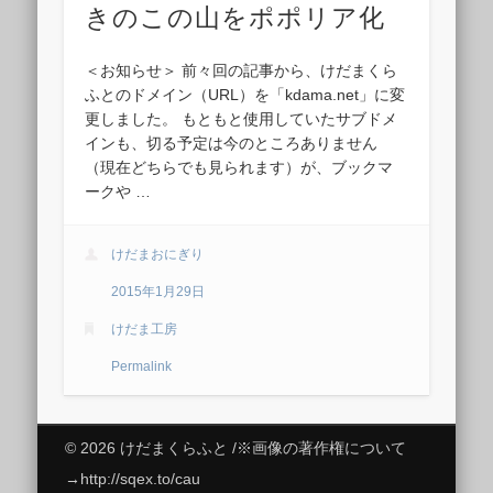
きのこの山をポポリア化
＜お知らせ＞ 前々回の記事から、けだまくら
ふとのドメイン（URL）を「kdama.net」に変
更しました。 もともと使用していたサブドメ
インも、切る予定は今のところありません
（現在どちらでも見られます）が、ブックマ
ークや …
けだまおにぎり
2015年1月29日
けだま工房
Permalink
© 2026 けだまくらふと /※画像の著作権について
→http://sqex.to/cau